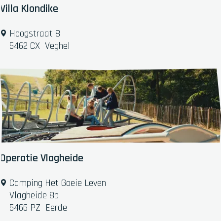
Villa Klondike
V
Hoogstraat 8
i
5462 CX
Veghel
l
l
a
K
l
o
n
d
i
Operatie Vlagheide
k
e
O
Camping Het Goeie Leven
p
Vlagheide 8b
e
5466 PZ
Eerde
r