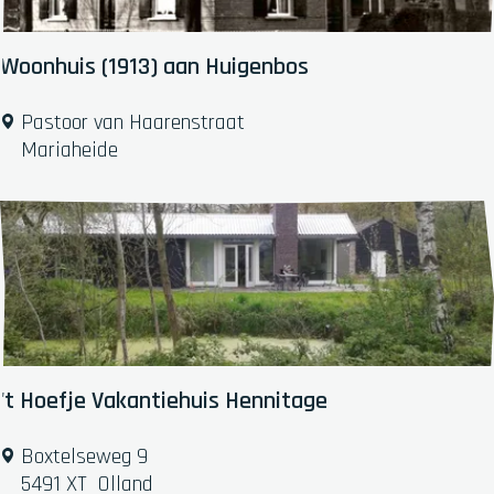
e
p
:
Woonhuis (1913) aan Huigenbos
W
Pastoor van Haarenstraat
o
Mariaheide
o
n
h
u
i
s
(
1
9
't Hoefje Vakantiehuis Hennitage
1
3
'
Boxtelseweg 9
)
t
5491 XT
Olland