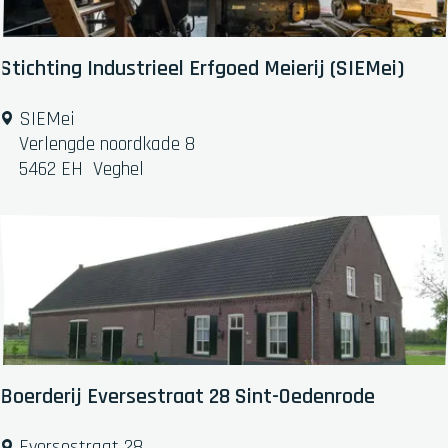
u
k
i
-
t
'
Stichting Industrieel Erfgoed Meierij (SIEMei)
s
D
L
a
S
SIEMei
i
n
t
Verlengde noordkade 8
j
s
i
5462 EH
Veghel
n
'
c
t
h
j
t
e
i
n
g
I
n
d
Boerderij Eversestraat 28 Sint-Oedenrode
u
s
B
Eversestraat 28