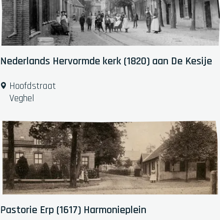
B
e
r
c
a
h
b
t
a
Nederlands Hervormde kerk (1820) aan De Kesije
n
t
N
Hoofdstraat
e
Veghel
d
e
r
l
a
n
d
s
H
Pastorie Erp (1617) Harmonieplein