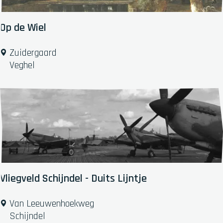
é
D
e
Op de Wiel
D
u
O
Zuidergaard
i
p
Veghel
f
d
(
e
1
W
8
i
6
e
7
l
)
Vliegveld Schijndel - Duits Lijntje
V
Van Leeuwenhoekweg
l
Schijndel