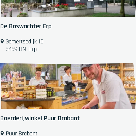
o
o
m
De Boswachter Erp
D
Gemertsedijk 10
e
5469 HN
Erp
B
o
s
w
a
c
h
t
e
Boerderijwinkel Puur Brabant
r
E
B
Puur Brabant